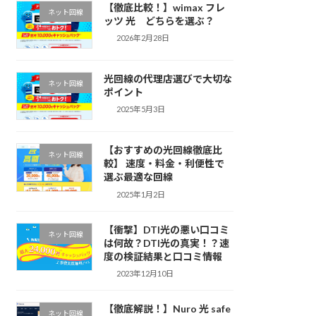
【徹底比較！】wimax フレ
ネット回線
ッツ 光 どちらを選ぶ？
2026年2月28日
光回線の代理店選びで大切な
ネット回線
ポイント
2025年5月3日
【おすすめの光回線徹底比
ネット回線
較】 速度・料金・利便性で
選ぶ最適な回線
2025年1月2日
【衝撃】DTI光の悪い口コミ
ネット回線
は何故？DTI光の真実！？速
度の検証結果と口コミ情報
2023年12月10日
【徹底解説！】Nuro 光 safe
ネット回線