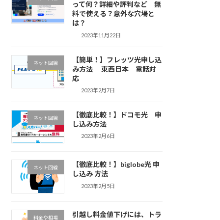
って何？詳細や評判など 無
料で使える？意外な穴場と
は？
2023年11月22日
【簡単！】フレッツ光申し込
ネット回線
み方法 東西日本 電話対
応
2023年2月7日
【徹底比較！】ドコモ光 申
ネット回線
し込み方法
2023年2月6日
【徹底比較！】biglobe光 申
ネット回線
し込み 方法
2023年2月5日
引越し料金値下げには、トラ
料金や相場