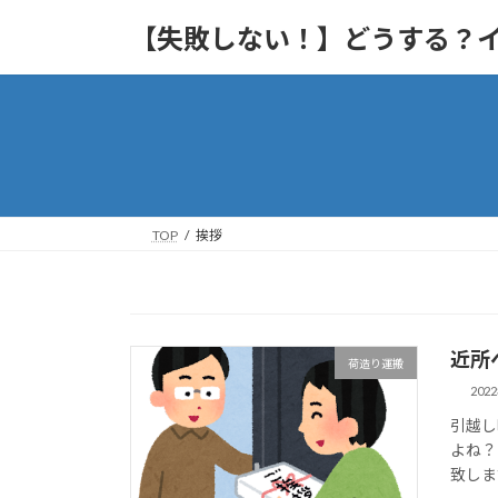
コ
ナ
【失敗しない！】どうする？
ン
ビ
テ
ゲ
ン
ー
ツ
シ
へ
ョ
ス
ン
キ
に
ッ
移
TOP
挨拶
プ
動
近所
荷造り運搬
202
引越し
よね？
致しま