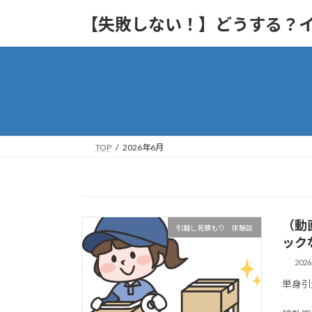
コ
ナ
【失敗しない！】どうする？
ン
ビ
テ
ゲ
ン
ー
ツ
シ
へ
ョ
ス
ン
キ
に
ッ
移
TOP
2026年6月
プ
動
（動
引越し見積もり 体験談
ック
202
単身引