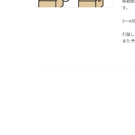
移動距
す。
3～4
引越し
また予