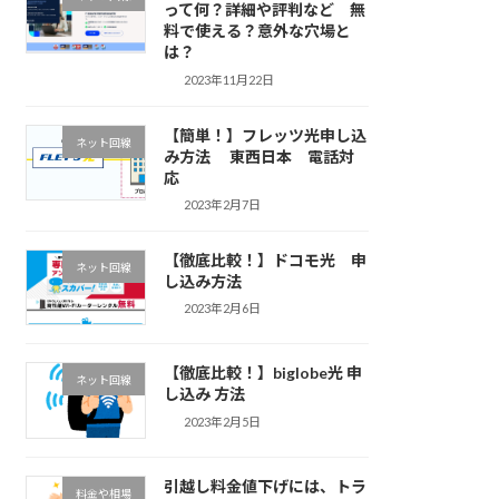
って何？詳細や評判など 無
料で使える？意外な穴場と
は？
2023年11月22日
【簡単！】フレッツ光申し込
ネット回線
み方法 東西日本 電話対
応
2023年2月7日
【徹底比較！】ドコモ光 申
ネット回線
し込み方法
2023年2月6日
【徹底比較！】biglobe光 申
ネット回線
し込み 方法
2023年2月5日
引越し料金値下げには、トラ
料金や相場