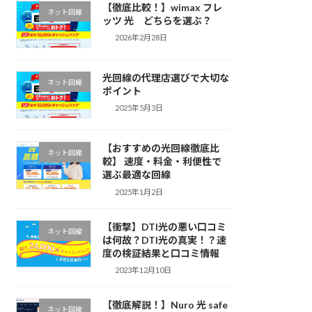
【徹底比較！】wimax フレ
ネット回線
ッツ 光 どちらを選ぶ？
2026年2月28日
光回線の代理店選びで大切な
ネット回線
ポイント
2025年5月3日
【おすすめの光回線徹底比
ネット回線
較】 速度・料金・利便性で
選ぶ最適な回線
2025年1月2日
【衝撃】DTI光の悪い口コミ
ネット回線
は何故？DTI光の真実！？速
度の検証結果と口コミ情報
2023年12月10日
【徹底解説！】Nuro 光 safe
ネット回線