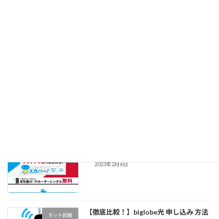
2023年12月10日
【徹底解説！】Nuro 光 safe って何？詳
ネット回線
細や評判など 無料で使える？意外な穴
場とは？
2023年11月22日
【簡単！】フレッツ光申し込み方法 東
ネット回線
西日本 電話対応
2023年2月7日
【徹底比較！】ドコモ光 申し込み方法
ネット回線
2023年2月6日
【徹底比較！】biglobe光 申し込み 方法
ネット回線