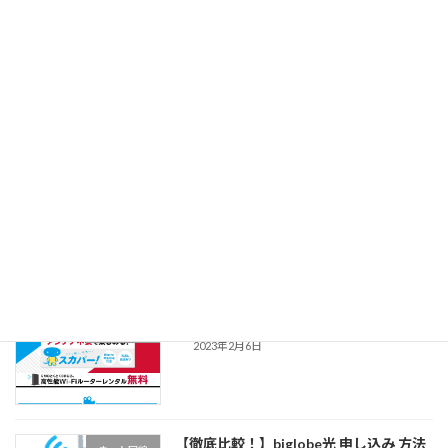
2023年12月10日
【徹底解説！】Nuro 光 safe って何？詳
ネット回線
細や評判など 無料で使える？意外な穴
場とは？
2023年11月22日
【簡単！】フレッツ光申し込み方法 東
ネット回線
西日本 電話対応
2023年2月7日
【徹底比較！】ドコモ光 申し込み方法
ネット回線
2023年2月6日
【徹底比較！】biglobe光 申し込み 方法