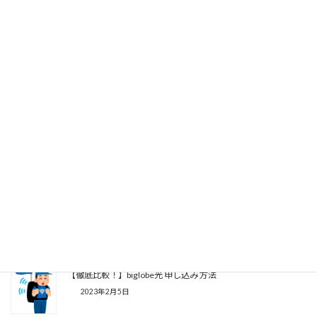
関連記事
【徹底比較！】wimax フレッツ 光 どちらを選ぶ？
2026年2月28日
【衝撃】DTI光の悪い口コミは何故？DTI光の真実！？速度の検
証結果と口コミ情報
2023年12月10日
【簡単！】フレッツ光申し込み方法 東西日本 電話対応
2023年2月7日
【徹底比較！】biglobe光 申し込み 方法
2023年2月5日